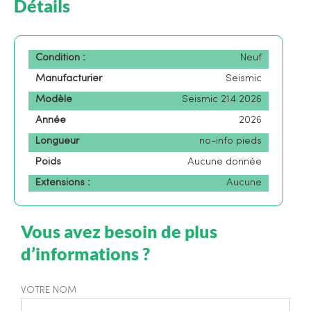
Détails
Condition :
Neuf
Manufacturier
Seismic
Modèle
Seismic 214 2026
Année
2026
Longueur
no-info pieds
Poids
Aucune donnée
Extensions :
Aucune
Vous avez besoin de plus
d’informations ?
VOTRE NOM