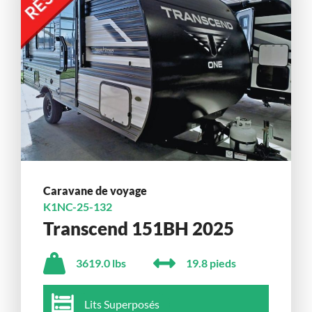
Caravane de voyage
K1NC-25-132
Transcend 151BH 2025
3619.0 lbs
19.8 pieds
Lits Superposés