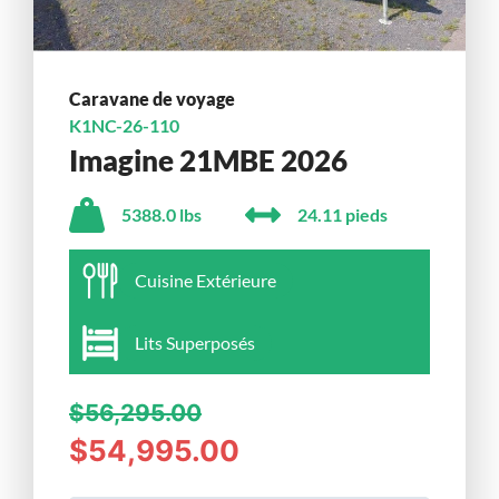
Caravane de voyage
K1NC-26-110
Imagine 21MBE 2026
5388.0 lbs
24.11 pieds
Cuisine Extérieure
Lits Superposés
$56,295.00
$54,995.00