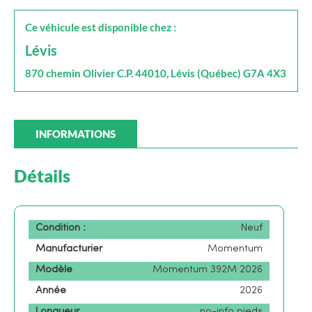
Ce véhicule est disponible chez :
Lévis
870 chemin Olivier C.P. 44010, Lévis (Québec) G7A 4X3
INFORMATIONS
Détails
Condition :
Neuf
Manufacturier
Momentum
Modèle
Momentum 392M 2026
Année
2026
Longueur
no-info pieds