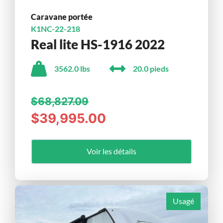
Caravane portée
K1NC-22-218
Real lite HS-1916 2022
3562.0 lbs
20.0 pieds
$68,827.09
$39,995.00
Voir les détails
Usagé