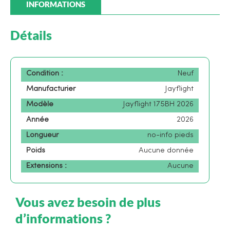
INFORMATIONS
Détails
Condition :
Neuf
Manufacturier
Jayflight
Modèle
Jayflight 175BH 2026
Année
2026
Longueur
no-info pieds
Poids
Aucune donnée
Extensions :
Aucune
Vous avez besoin de plus
d’informations ?