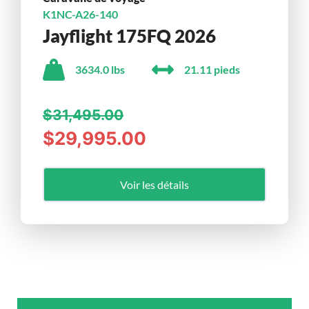
K1NC-A26-140
Jayflight 175FQ 2026
3634.0 lbs
21.11 pieds
$31,495.00
$29,995.00
Voir les détails