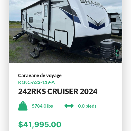
Caravane de voyage
K1NC-A23-119-A
242RKS CRUISER 2024
5784.0 lbs
0.0 pieds
$41,995.00