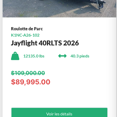
Roulotte de Parc
K1NC-A26-102
Jayflight 40RLTS 2026
12135.0 lbs
40.3 pieds
$109,000.00
$89,995.00
Voir les détails