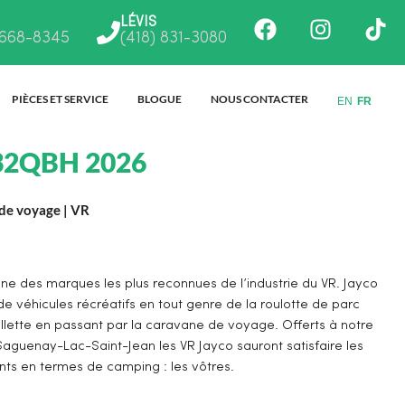
Facebook
Instagr
Ti
LÉVIS
 668-8345
(418) 831-3080
PIÈCES ET SERVICE
BLOGUE
NOUS CONTACTER
EN
FR
 32QBH 2026
de voyage
|
VR
une des marques les plus reconnues de l’industrie du VR. Jayco
de véhicules récréatifs en tout genre de la roulotte de parc
ellette en passant par la caravane de voyage. Offerts à notre
aguenay-Lac-Saint-Jean les VR Jayco sauront satisfaire les
nts en termes de camping : les vôtres.