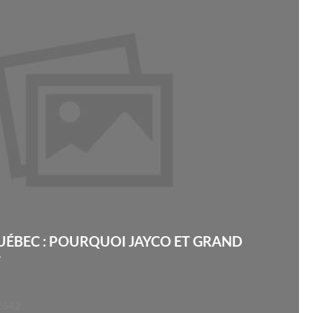
UÉBEC : POURQUOI JAYCO ET GRAND
T
2642