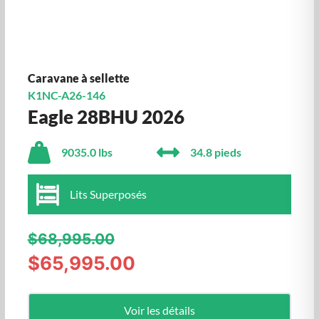
Caravane à sellette
K1NC-A26-146
Eagle 28BHU 2026
9035.0 lbs
34.8 pieds
Lits Superposés
$68,995.00
$65,995.00
Voir les détails