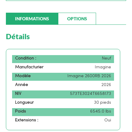
INFORMATIONS
OPTIONS
Détails
Condition :
Neuf
Manufacturier
Imagine
Modèle
Imagine 2600RB 2026
Année
2026
NIV
573TE3024T6658173
Longueur
30 pieds
Poids
6545.0 lbs
Extensions :
Oui