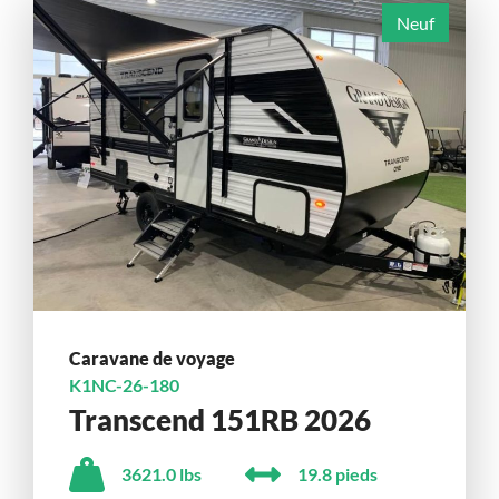
Neuf
Caravane de voyage
K1NC-26-180
Transcend 151RB 2026
3621.0 lbs
19.8 pieds