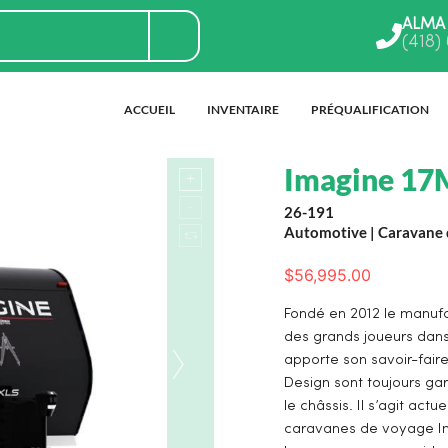
ALMA
(418)
ACCUEIL
INVENTAIRE
PRÉQUALIFICATION
Imagine 17
26-191
Automotive
|
Caravane 
$
56,995.00
Fondé en 2012 le manufa
des grands joueurs dan
apporte son savoir-fai
Design sont toujours gara
le châssis. Il s’agit act
caravanes de voyage Im