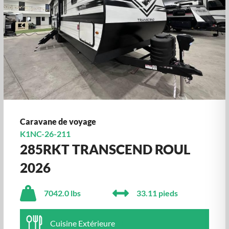
Caravane de voyage
K1NC-26-211
285RKT TRANSCEND ROUL
2026
7042.0 lbs
33.11 pieds
Cuisine Extérieure