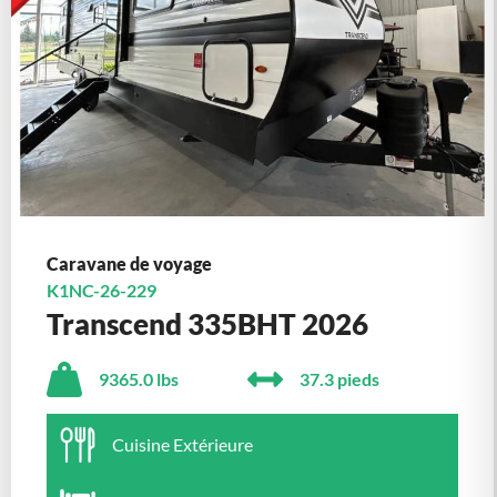
Caravane de voyage
K1NC-26-229
Transcend 335BHT 2026
9365.0 lbs
37.3 pieds
Cuisine Extérieure