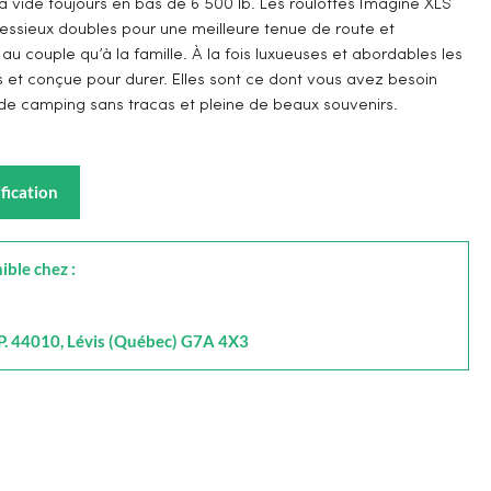
à vide toujours en bas de 6 500 lb. Les roulottes Imagine XLS
’essieux doubles pour une meilleure tenue de route et
au couple qu’à la famille. À la fois luxueuses et abordables les
s et conçue pour durer. Elles sont ce dont vous avez besoin
de camping sans tracas et pleine de beaux souvenirs.
fication
ible chez :
.P. 44010, Lévis (Québec) G7A 4X3