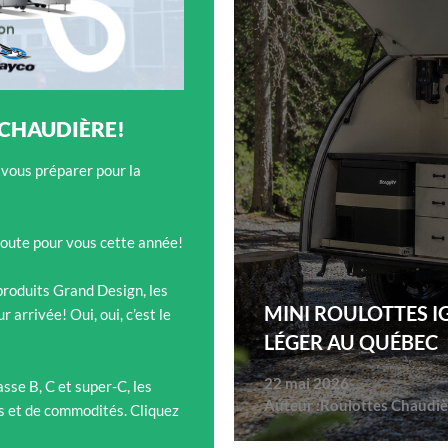
 CHAUDIÈRE!
 vous préparer pour la
oute pour vous cette année!
 produits Grand Design, les
MINI ROULOTTES I
arrivée! Oui, oui, c’est le
LÉGER AU QUÉBEC
22 mai 2026
sse B, C et super-C, les
Auteur :
Roulottes Chaudiè
és et de commodités. Cliquez