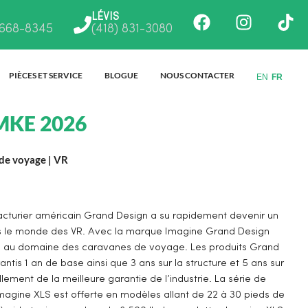
Facebook
Instagr
Ti
LÉVIS
 668-8345
(418) 831-3080
PIÈCES ET SERVICE
BLOGUE
NOUS CONTACTER
EN
FR
MKE 2026
de voyage
|
VR
cturier américain Grand Design a su rapidement devenir un
s le monde des VR. Avec la marque Imagine Grand Design
re au domaine des caravanes de voyage. Les produits Grand
ntis 1 an de base ainsi que 3 ans sur la structure et 5 ans sur
uellement de la meilleure garantie de l’industrie. La série de
agine XLS est offerte en modèles allant de 22 à 30 pieds de