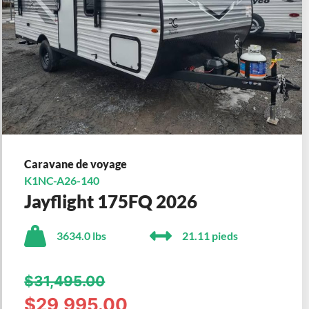
Caravane de voyage
K1NC-A26-140
Jayflight 175FQ 2026
3634.0 lbs
21.11 pieds
$31,495.00
$29,995.00