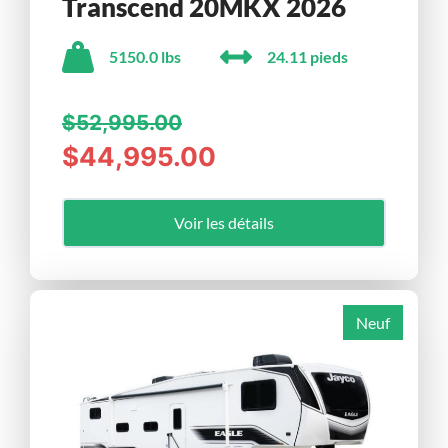
Transcend 20MKX 2026
5150.0 lbs
24.11 pieds
$52,995.00
$44,995.00
Voir les détails
Neuf