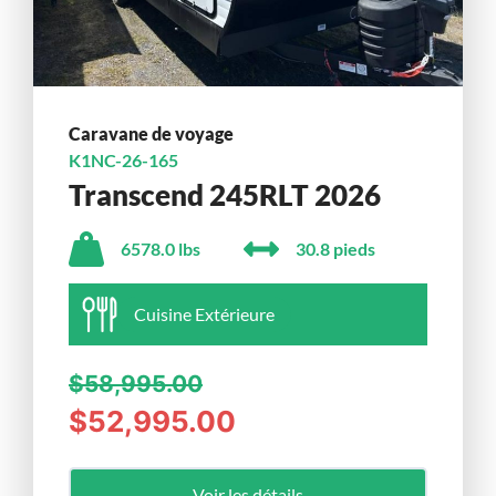
Caravane de voyage
K1NC-26-165
Transcend 245RLT 2026
6578.0 lbs
30.8 pieds
Cuisine Extérieure
$58,995.00
$52,995.00
Voir les détails