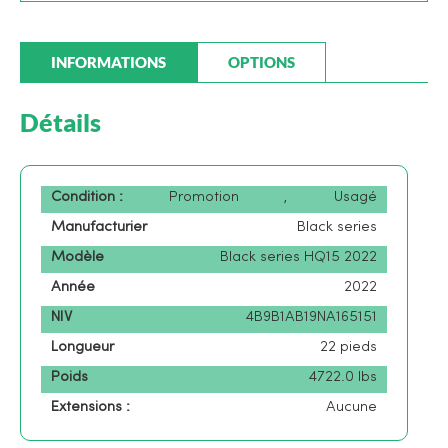
INFORMATIONS
OPTIONS
Détails
Condition :
Promotion
,
Usagé
Manufacturier
Black series
Modèle
Black series HQ15 2022
Année
2022
NIV
4B9B1AB19NA165151
Longueur
22 pieds
Poids
4722.0 lbs
Extensions :
Aucune