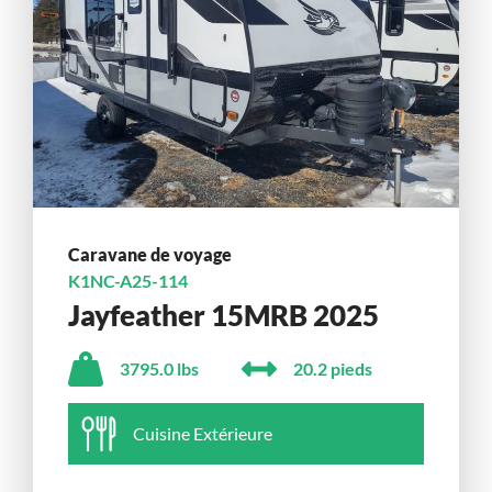
Caravane de voyage
K1NC-A25-114
Jayfeather 15MRB 2025
3795.0 lbs
20.2 pieds
Cuisine Extérieure