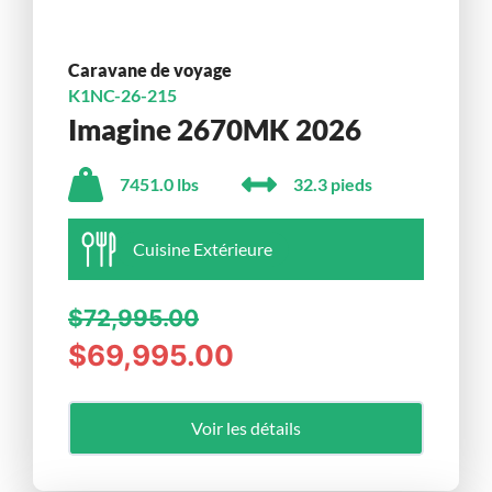
Caravane de voyage
K1NC-26-215
Imagine 2670MK 2026
7451.0 lbs
32.3 pieds
Cuisine Extérieure
$72,995.00
$69,995.00
Voir les détails