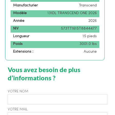
Manufacturier
Transcend
Modèle
131DL TRANSCEND ONE 2026
Année
2026
NIV
573TT1615T8844477
Longueur
15 pieds
Poids
3001.0 lbs
Extensions :
Aucune
Vous avez besoin de plus
d’informations ?
VOTRE NOM
VOTRE MAIL