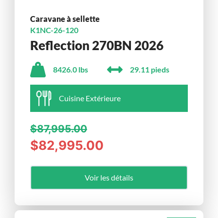
Caravane à sellette
K1NC-26-120
Reflection 270BN 2026
8426.0 lbs
29.11 pieds
Cuisine Extérieure
$87,995.00
$82,995.00
Voir les détails