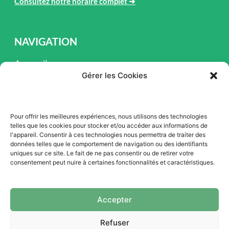
Consultez notre horaire complet
➜
NAVIGATION
Accueil
Gérer les Cookies
Pièces et Service
Inventaire
Pour offrir les meilleures expériences, nous utilisons des technologies
Promotion
telles que les cookies pour stocker et/ou accéder aux informations de
l'appareil. Consentir à ces technologies nous permettra de traiter des
Blogue
données telles que le comportement de navigation ou des identifiants
uniques sur ce site. Le fait de ne pas consentir ou de retirer votre
Nous contacter
consentement peut nuire à certaines fonctionnalités et caractéristiques.
Offres d'emploi
Accepter
Refuser