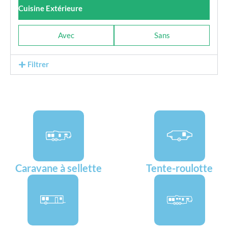
Cuisine Extérieure
Avec
Sans
Filtrer
Caravane à sellette
Tente-roulotte