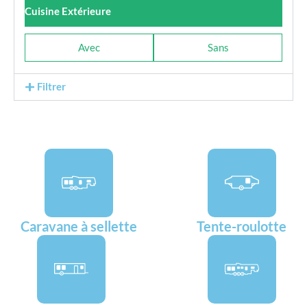
Cuisine Extérieure
Avec
Sans
Filtrer
Caravane à sellette
Tente-roulotte