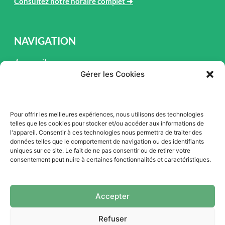
Consultez notre horaire complet
➜
NAVIGATION
Accueil
Gérer les Cookies
Pièces et Service
Inventaire
Pour offrir les meilleures expériences, nous utilisons des technologies
Promotion
telles que les cookies pour stocker et/ou accéder aux informations de
l'appareil. Consentir à ces technologies nous permettra de traiter des
Blogue
données telles que le comportement de navigation ou des identifiants
uniques sur ce site. Le fait de ne pas consentir ou de retirer votre
Nous contacter
consentement peut nuire à certaines fonctionnalités et caractéristiques.
Offres d'emploi
Accepter
Refuser