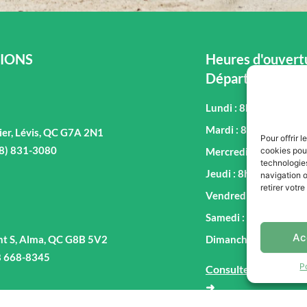
IONS
Heures d'ouvertu
Département de
Lundi : 8h00 - 17h00
Mardi : 8h00 - 17h00
ier, Lévis, QC G7A 2N1
Pour offrir 
18) 831-3080
cookies pour
Mercredi : 8h00 - 17
technologie
Jeudi : 8h00 - 17h00
navigation o
retirer votr
Vendredi : 8h00 - 17
Samedi : 9h00 - 16h0
Ac
nt S, Alma, QC G8B 5V2
Dimanche : Fermé
8 668-8345
P
Consultez notre hor
➜