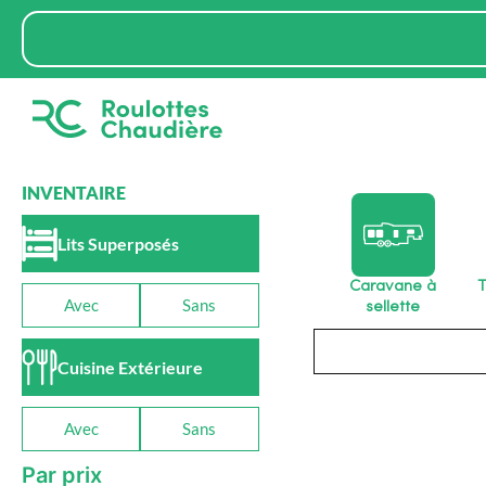
Aller
Rechercher
au
contenu
INVENTAIRE
Lits Superposés
Caravane à
T
Avec
Sans
sellette
Rechercher
Cuisine Extérieure
Avec
Sans
Par prix