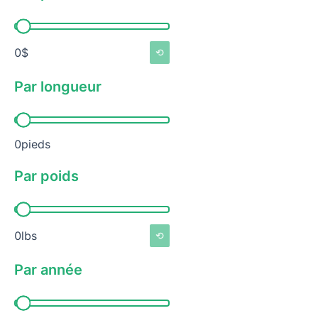
Par prix
0$
⟲
Par longueur
Par longueur
0pieds
Par poids
Par poids
0lbs
⟲
Par année
Par année