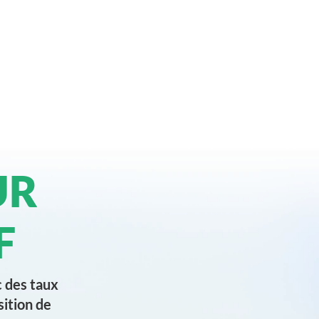
UR
F
c des taux
ition de