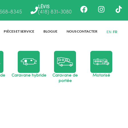
Facebook
Instagr
Ti
LÉVIS
 668-8345
(418) 831-3080
PIÈCES ET SERVICE
BLOGUE
NOUS CONTACTER
EN
FR
 de
Caravane hybride
Caravane de
Motorisé
portée