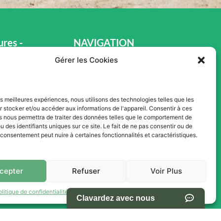
res -
NAVIGATION
s Ventes
Gérer les Cookies
Accueil
Pièces et Service
Inventaire
les meilleures expériences, nous utilisons des technologies telles que les
 stocker et/ou accéder aux informations de l'appareil. Consentir à ces
h00
Promotion
s nous permettra de traiter des données telles que le comportement de
u des identifiants uniques sur ce site. Le fait de ne pas consentir ou de
Blogue
e consentement peut nuire à certaines fonctionnalités et caractéristiques.
h00
Nous contacter
0
Offres d'emploi
cepter
Refuser
Voir Plus
olitique de confidentialité
Termes et conditions d’utilisation du site
aire complet