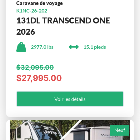
Caravane de voyage
K1NC-26-202
131DL TRANSCEND ONE
2026
2977.0 lbs
15.1 pieds
$32,095.00
$27,995.00
Voir les détails
Neuf