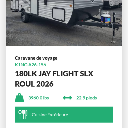
Caravane de voyage
K1NC-A26-156
180LK JAY FLIGHT SLX
ROUL 2026
3960.0 lbs
22.9 pieds
Cuisine Extérieure