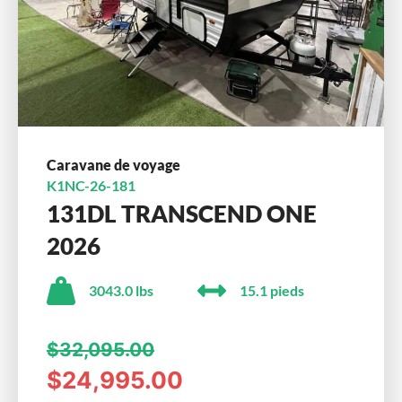
Caravane de voyage
K1NC-26-181
131DL TRANSCEND ONE
2026
3043.0 lbs
15.1 pieds
$32,095.00
$24,995.00