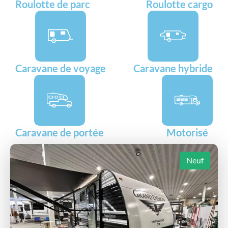
Roulotte de parc
Roulotte cargo
Caravane de voyage
Caravane hybride
Caravane de portée
Motorisé
Neuf