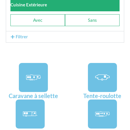
Cuisine Extérieure
Avec
Sans
Filtrer
Caravane à sellette
Tente-roulotte