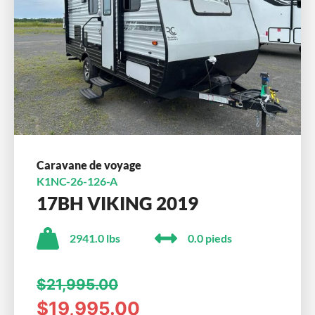
Caravane de voyage
K1NC-26-126-A
17BH VIKING 2019
2941.0 lbs
0.0 pieds
$21,995.00
$19,995.00