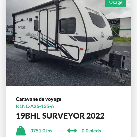
Usagé
Caravane de voyage
K1NC-A26-135-A
19BHL SURVEYOR 2022
3751.0 lbs
0.0 pieds