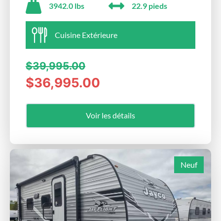
3942.0 lbs
22.9 pieds
Cuisine Extérieure
$39,995.00
$36,995.00
Voir les détails
Neuf