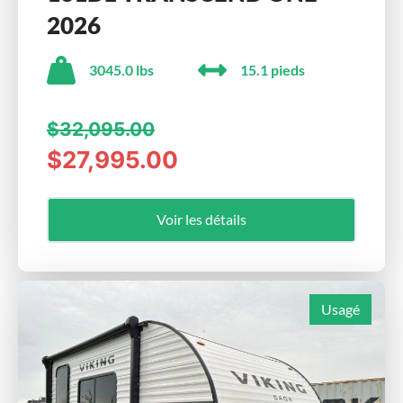
2026
3045.0 lbs
15.1 pieds
$32,095.00
$27,995.00
Voir les détails
Usagé