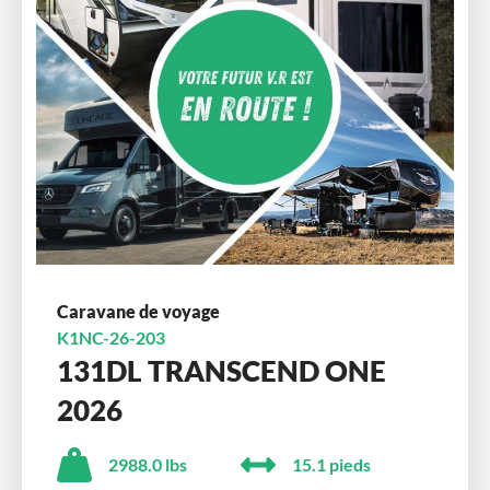
Caravane de voyage
K1NC-26-203
131DL TRANSCEND ONE
2026
2988.0 lbs
15.1 pieds