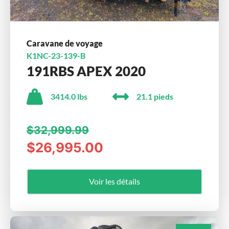
Caravane de voyage
K1NC-23-139-B
191RBS APEX 2020
3414.0 lbs
21.1 pieds
$32,999.99
$26,995.00
Voir les détails