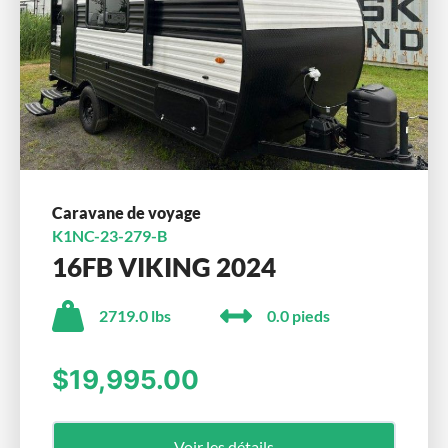
Caravane de voyage
K1NC-23-279-B
16FB VIKING 2024
2719.0 lbs
0.0 pieds
$19,995.00
Voir les détails