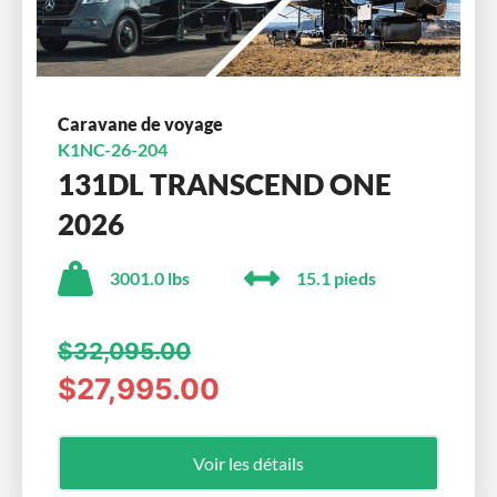
Caravane de voyage
K1NC-26-204
131DL TRANSCEND ONE
2026
3001.0 lbs
15.1 pieds
$32,095.00
$27,995.00
Voir les détails