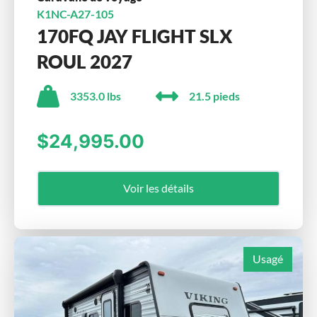
K1NC-A27-105
170FQ JAY FLIGHT SLX
ROUL 2027
3353.0 lbs
21.5 pieds
$24,995.00
Voir les détails
Usagé