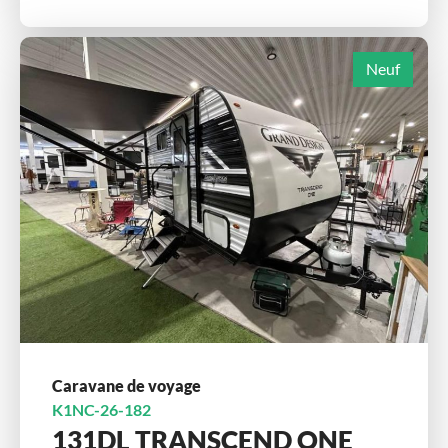
Neuf
Caravane de voyage
K1NC-26-182
131DL TRANSCEND ONE