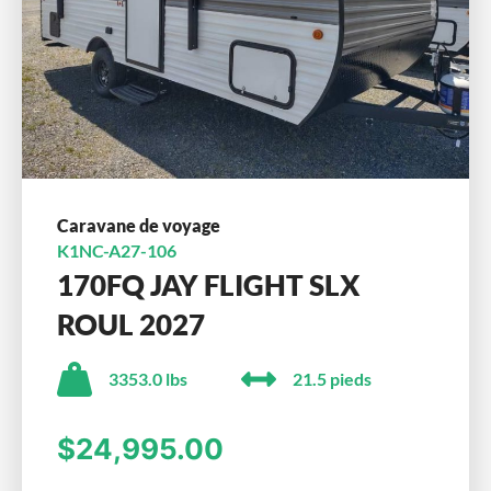
Caravane de voyage
K1NC-A27-106
170FQ JAY FLIGHT SLX
ROUL 2027
3353.0 lbs
21.5 pieds
$24,995.00