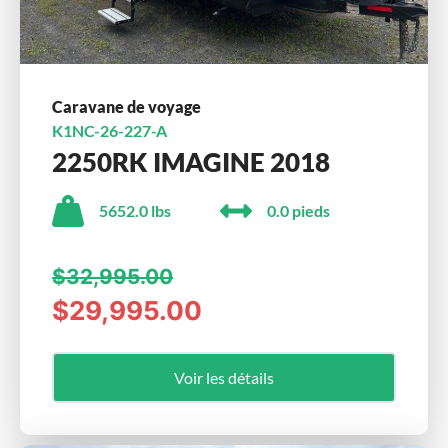
Caravane de voyage
K1NC-26-227-A
2250RK IMAGINE 2018
5652.0 lbs
0.0 pieds
$32,995.00
$29,995.00
Voir les détails