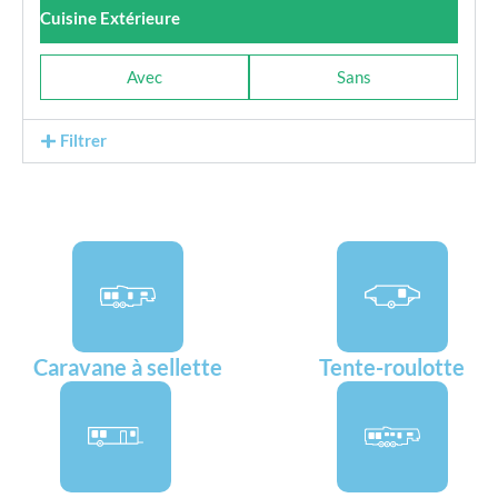
Cuisine Extérieure
Avec
Sans
Filtrer
Caravane à sellette
Tente-roulotte