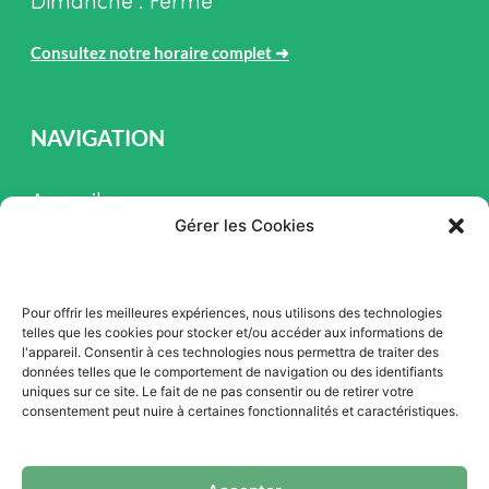
Dimanche : Fermé
Consultez notre horaire complet
➜
NAVIGATION
Accueil
Gérer les Cookies
Pièces et Service
Inventaire
Pour offrir les meilleures expériences, nous utilisons des technologies
Promotion
telles que les cookies pour stocker et/ou accéder aux informations de
l'appareil. Consentir à ces technologies nous permettra de traiter des
Blogue
données telles que le comportement de navigation ou des identifiants
uniques sur ce site. Le fait de ne pas consentir ou de retirer votre
Nous contacter
consentement peut nuire à certaines fonctionnalités et caractéristiques.
Offres d'emploi