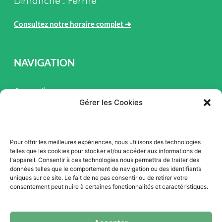
Dimanche : Fermé
Consultez notre horaire complet
➜
NAVIGATION
Accueil
Gérer les Cookies
Pièces et Service
Inventaire
Pour offrir les meilleures expériences, nous utilisons des technologies
Promotion
telles que les cookies pour stocker et/ou accéder aux informations de
l'appareil. Consentir à ces technologies nous permettra de traiter des
Blogue
données telles que le comportement de navigation ou des identifiants
uniques sur ce site. Le fait de ne pas consentir ou de retirer votre
Nous contacter
consentement peut nuire à certaines fonctionnalités et caractéristiques.
Offres d'emploi