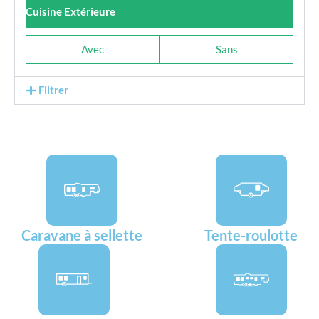
Cuisine Extérieure
Avec
Sans
Filtrer
Caravane à sellette
Tente-roulotte