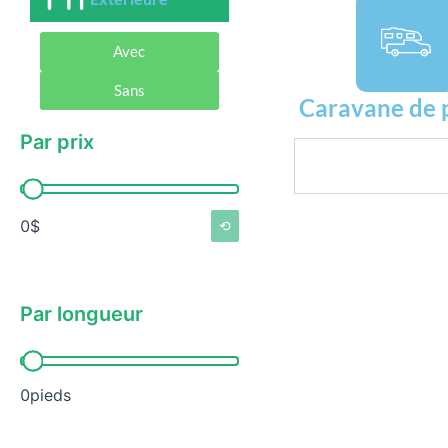
Avec
Sans
Caravane de 
Par prix
Rechercher
Par prix
0$
⟲
Par longueur
Par longueur
0pieds