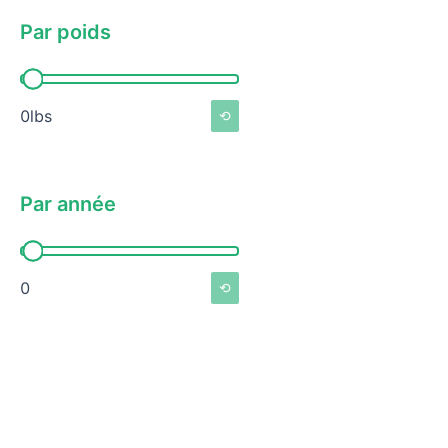
Par poids
Par poids
0lbs
⟲
Par année
Par année
0
⟲