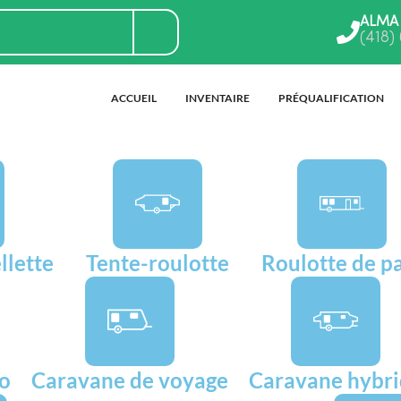
ALMA
(418)
ACCUEIL
INVENTAIRE
PRÉQUALIFICATION
llette
Tente-roulotte
Roulotte de p
go
Caravane de voyage
Caravane hybr