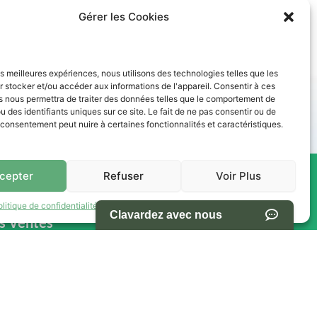
Gérer les Cookies
les meilleures expériences, nous utilisons des technologies telles que les
des paiements abordables. Nos conseillers vous accompagnent
 stocker et/ou accéder aux informations de l'appareil. Consentir à ces
s nous permettra de traiter des données telles que le comportement de
u des identifiants uniques sur ce site. Le fait de ne pas consentir ou de
e consentement peut nuire à certaines fonctionnalités et caractéristiques.
cepter
Refuser
Voir Plus
res -
NAVIGATION
olitique de confidentialité
Termes et conditions d’utilisation du site
s Ventes
Accueil
Pièces et Service
Inventaire
h00
Promotion