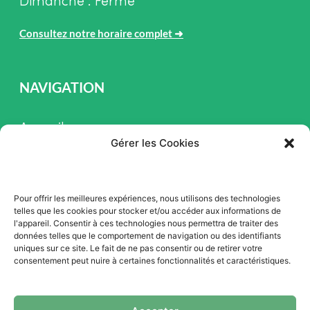
Dimanche : Fermé
Consultez notre horaire complet
➜
NAVIGATION
Accueil
Gérer les Cookies
Pièces et Service
Inventaire
Pour offrir les meilleures expériences, nous utilisons des technologies
Promotion
telles que les cookies pour stocker et/ou accéder aux informations de
l'appareil. Consentir à ces technologies nous permettra de traiter des
Blogue
données telles que le comportement de navigation ou des identifiants
uniques sur ce site. Le fait de ne pas consentir ou de retirer votre
Nous contacter
consentement peut nuire à certaines fonctionnalités et caractéristiques.
Offres d'emploi