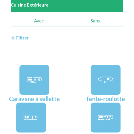
Cuisine Extérieure
Avec
Sans
Filtrer
Caravane à sellette
Tente-roulotte