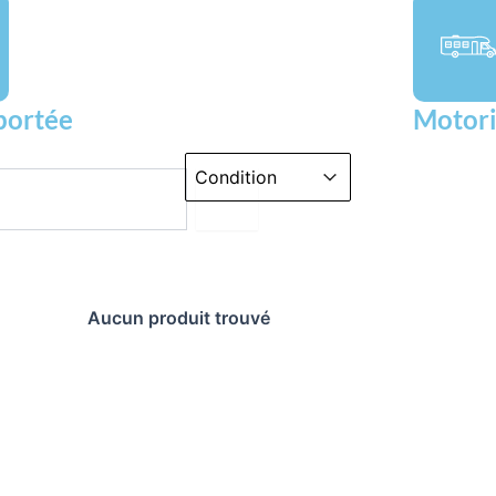
portée
Motori
Par Condition Liste
Sélectionnez le contenu
Sélectionnez le contenu
Aucun produit trouvé