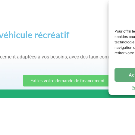
Pour offrir 
véhicule récréatif
cookies pour
technologie
navigation o
retirer votr
ancement adaptées à vos besoins, avec des taux compétitifs et 
.
Ac
Faites votre demande de financement
P
IONS
Heures d'ouvertu
Département de