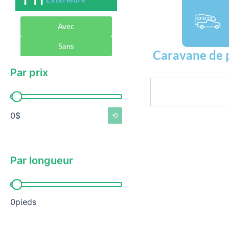
Avec
Sans
Caravane de 
Par prix
Rechercher
Par prix
0$
⟲
Par longueur
Par longueur
0pieds