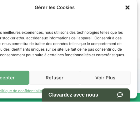
Gérer les Cookies
les meilleures expériences, nous utilisons des technologies telles que les
 stocker et/ou accéder aux informations de l'appareil. Consentir à ces
s nous permettra de traiter des données telles que le comportement de
u des identifiants uniques sur ce site. Le fait de ne pas consentir ou de
e consentement peut nuire à certaines fonctionnalités et caractéristiques.
des paiements abordables. Nos conseillers vous accompagnent
cepter
Refuser
Voir Plus
olitique de confidentialité
Termes et conditions d’utilisation du site
res -
NAVIGATION
s Ventes
Accueil