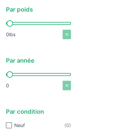
Par poids
Par poids
0lbs
⟲
Par année
Par année
0
⟲
Par condition
Par condition
Neuf
(0)