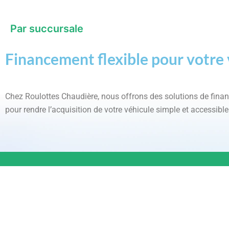
Par succursale
Par succursale
Lévis
(0)
Financement flexible pour votre 
Par marque
Chez Roulottes Chaudière, nous offrons des solutions de fin
pour rendre l’acquisition de votre véhicule simple et accessible
Par marque
Foundation
(0)
INFORMAT
LÉVIS