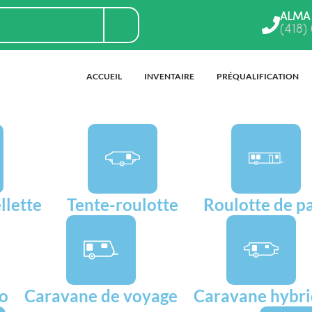
ALMA
(418)
ACCUEIL
INVENTAIRE
PRÉQUALIFICATION
llette
Tente-roulotte
Roulotte de p
go
Caravane de voyage
Caravane hybr