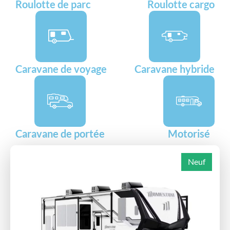
Roulotte de parc
Roulotte cargo
Caravane de voyage
Caravane hybride
Caravane de portée
Motorisé
Neuf