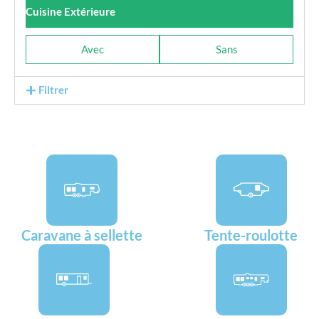
Cuisine Extérieure
Avec
Sans
Filtrer
Caravane à sellette
Tente-roulotte