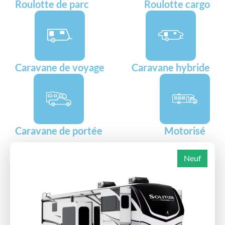
Roulotte de parc
Roulotte cargo
Caravane de voyage
Caravane hybride
Caravane de portée
Motorisé
Neuf