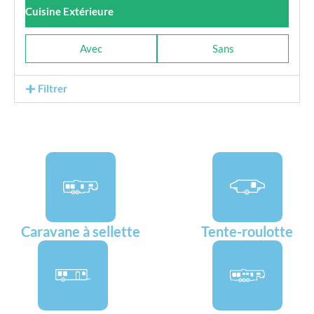
Cuisine Extérieure
Avec
Sans
Filtrer
Caravane à sellette
Tente-roulotte