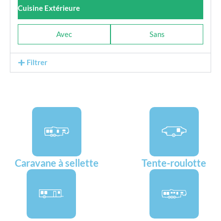
Cuisine Extérieure
Avec
Sans
Filtrer
Caravane à sellette
Tente-roulotte