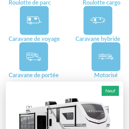
Roulotte de parc
Roulotte cargo
Caravane de voyage
Caravane hybride
Caravane de portée
Motorisé
Neuf