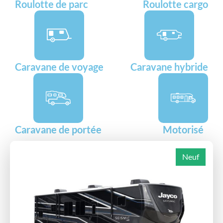
Roulotte de parc
Roulotte cargo
Caravane de voyage
Caravane hybride
Caravane de portée
Motorisé
Neuf