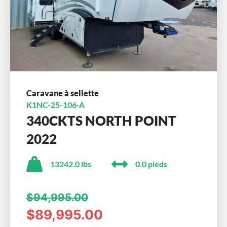
Caravane à sellette
K1NC-25-106-A
340CKTS NORTH POINT
2022
13242.0 lbs
0.0 pieds
$94,995.00
$89,995.00