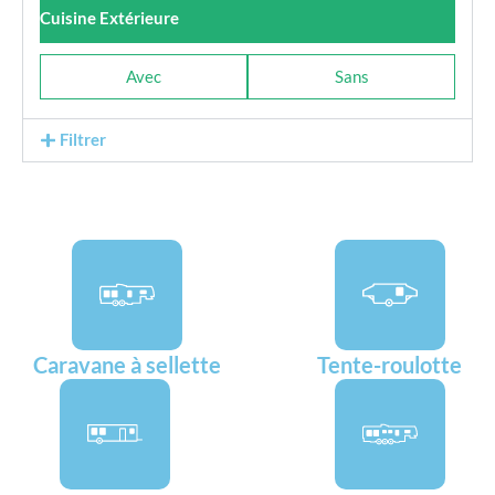
Cuisine Extérieure
Avec
Sans
Filtrer
Caravane à sellette
Tente-roulotte