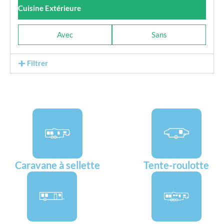
Cuisine Extérieure
Avec
Sans
Filtrer
Caravane à sellette
Tente-roulotte