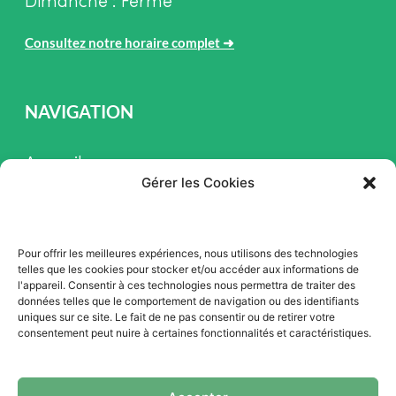
Dimanche : Fermé
Consultez notre horaire complet
➜
NAVIGATION
Accueil
Gérer les Cookies
Pièces et Service
Inventaire
Pour offrir les meilleures expériences, nous utilisons des technologies
Promotion
telles que les cookies pour stocker et/ou accéder aux informations de
l'appareil. Consentir à ces technologies nous permettra de traiter des
Blogue
données telles que le comportement de navigation ou des identifiants
uniques sur ce site. Le fait de ne pas consentir ou de retirer votre
Nous contacter
consentement peut nuire à certaines fonctionnalités et caractéristiques.
Offres d'emploi