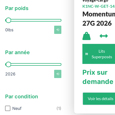
K1NC-W-GET-14
Par poids
Momentu
Par poids
27G 2026
0lbs
⟲
Lits
Par année
Superposés
Par année
Prix sur
2026
⟲
demande
Par condition
Voir les détails
Par condition
Neuf
(1)