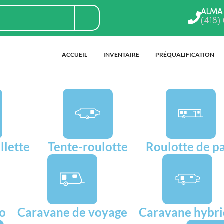
ALMA
(418)
ACCUEIL
INVENTAIRE
PRÉQUALIFICATION
llette
Tente-roulotte
Roulotte de p
go
Caravane de voyage
Caravane hybr