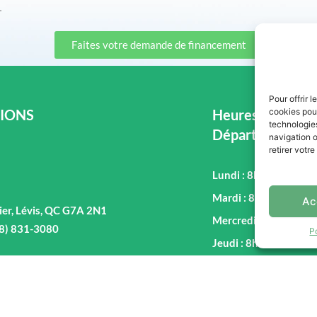
.
Faites votre demande de financement
Pour offrir 
IONS
Heures d'ouvertu
cookies pour
technologie
Département de
navigation o
retirer votr
Lundi : 8h00 - 17h00
Mardi : 8h00 - 17h00
Ac
ier, Lévis, QC G7A 2N1
Mercredi : 8h00 - 17
18) 831-3080
P
Jeudi : 8h00 - 17h00
Vendredi : 8h00 - 17
Samedi : 9h00 - 16h0
Dimanche : Fermé