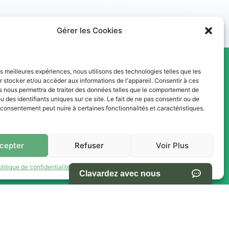
Gérer les Cookies
les meilleures expériences, nous utilisons des technologies telles que les
res -
NAVIGATION
 stocker et/ou accéder aux informations de l'appareil. Consentir à ces
s nous permettra de traiter des données telles que le comportement de
s Ventes
u des identifiants uniques sur ce site. Le fait de ne pas consentir ou de
e consentement peut nuire à certaines fonctionnalités et caractéristiques.
Accueil
Pièces et Service
Inventaire
cepter
Refuser
Voir Plus
h00
Promotion
olitique de confidentialité
Termes et conditions d’utilisation du site
Blogue
h00
Nous contacter
0
Offres d'emploi