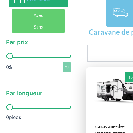
Avec
Sans
Caravane de 
Par prix
Rechercher
Par prix
0$
⟲
N
Par longueur
Par longueur
0pieds
caravane-de-
voyage-cargo