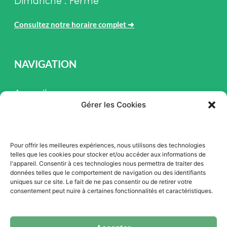
Dimanche : Fermé
Consultez notre horaire complet
➜
NAVIGATION
Accueil
Gérer les Cookies
Pièces et Service
Inventaire
Pour offrir les meilleures expériences, nous utilisons des technologies
Promotion
telles que les cookies pour stocker et/ou accéder aux informations de
l'appareil. Consentir à ces technologies nous permettra de traiter des
Blogue
données telles que le comportement de navigation ou des identifiants
uniques sur ce site. Le fait de ne pas consentir ou de retirer votre
Nous contacter
consentement peut nuire à certaines fonctionnalités et caractéristiques.
Offres d'emploi