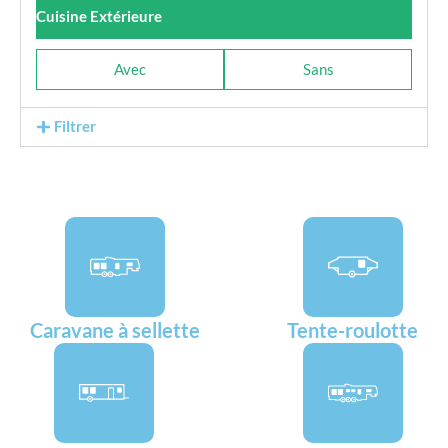
Cuisine Extérieure
Avec
Sans
Filtrer
Caravane à sellette
Tente-roulotte