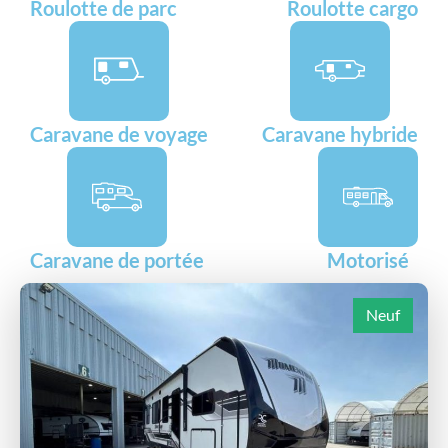
Roulotte de parc
Roulotte cargo
Caravane de voyage
Caravane hybride
Caravane de portée
Motorisé
Neuf