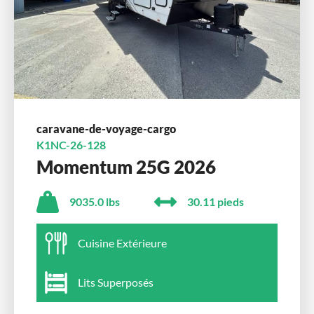
caravane-de-voyage-cargo
K1NC-26-128
Momentum 25G 2026
9035.0 lbs
30.11 pieds
Cuisine Extérieure
Lits Superposés