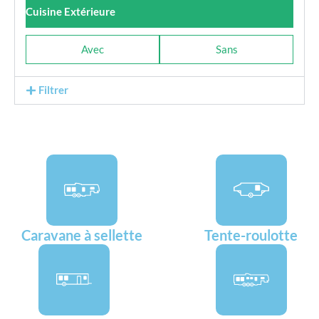
Cuisine Extérieure
Avec
Sans
Filtrer
Caravane à sellette
Tente-roulotte