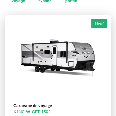
voyage
hybride
portée
Neuf
Caravane de voyage
K1NC-W-GET-1502