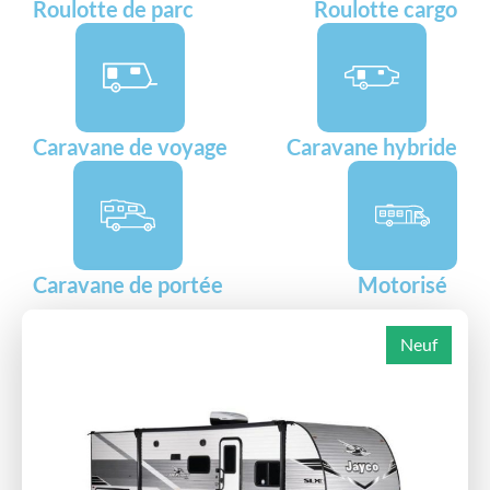
Roulotte de parc
Roulotte cargo
Caravane de voyage
Caravane hybride
Caravane de portée
Motorisé
Neuf