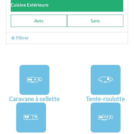
Cuisine Extérieure
Avec
Sans
Filtrer
Caravane à sellette
Tente-roulotte