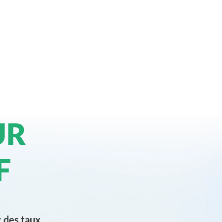
UR
F
c des taux