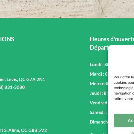
IONS
Heures d'ouvertu
Département de
Lundi : 8h00 - 17h00
Mardi : 8h00 - 17h00
Pour offrir 
ier, Lévis, QC G7A 2N1
cookies pour
Mercredi : 8h00 - 17
18) 831-3080
technologie
Jeudi : 8h00 - 17h00
navigation o
retirer votr
Vendredi : 8h00 - 17
Samedi : 9h00 - 16h0
Ac
Dimanche : Fermé
nt S, Alma, QC G8B 5V2
P