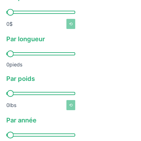
Par prix
0$
⟲
Par longueur
Par longueur
0pieds
Par poids
Par poids
0lbs
⟲
Par année
Par année