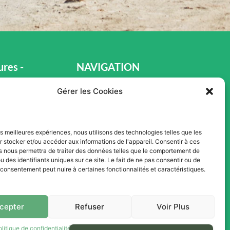
res -
NAVIGATION
s Ventes
Gérer les Cookies
Accueil
Pièces et Service
Inventaire
les meilleures expériences, nous utilisons des technologies telles que les
 stocker et/ou accéder aux informations de l'appareil. Consentir à ces
h00
Promotion
s nous permettra de traiter des données telles que le comportement de
u des identifiants uniques sur ce site. Le fait de ne pas consentir ou de
Blogue
e consentement peut nuire à certaines fonctionnalités et caractéristiques.
h00
Nous contacter
0
Offres d'emploi
cepter
Refuser
Voir Plus
olitique de confidentialité
Termes et conditions d’utilisation du site