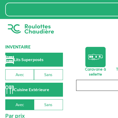
Aller
Rechercher
au
contenu
INVENTAIRE
Lits Superposés
Caravane à
T
Avec
Sans
sellette
Rechercher
Cuisine Extérieure
Avec
Sans
Par prix