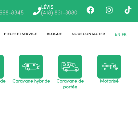
Facebook
Instagr
Ti
LÉVIS
 668-8345
(418) 831-3080
PIÈCES ET SERVICE
BLOGUE
NOUS CONTACTER
EN
FR
 de
Caravane hybride
Caravane de
Motorisé
portée