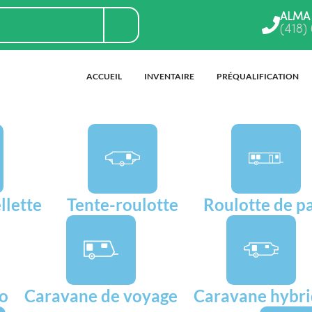
ALMA
(418)
ACCUEIL
INVENTAIRE
PRÉQUALIFICATION
llette
Tente-roulotte
Roulotte de p
go
Caravane de voyage
Caravane hybr