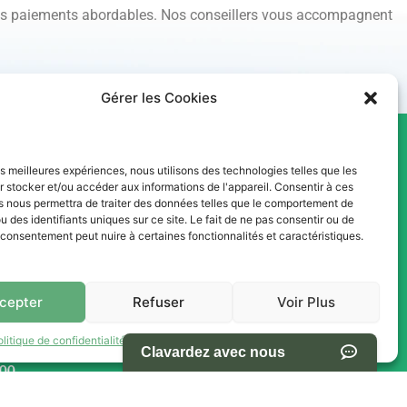
des paiements abordables. Nos conseillers vous accompagnent
Gérer les Cookies
les meilleures expériences, nous utilisons des technologies telles que les
res -
NAVIGATION
 stocker et/ou accéder aux informations de l'appareil. Consentir à ces
s Ventes
s nous permettra de traiter des données telles que le comportement de
u des identifiants uniques sur ce site. Le fait de ne pas consentir ou de
Accueil
e consentement peut nuire à certaines fonctionnalités et caractéristiques.
Pièces et Service
Inventaire
cepter
Refuser
Voir Plus
h00
Promotion
olitique de confidentialité
Termes et conditions d’utilisation du site
Blogue
h00
Nous contacter
0
Offres d'emploi