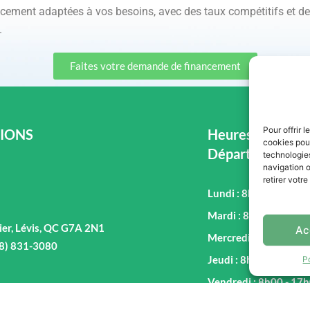
ancement adaptées à vos besoins, avec des taux compétitifs et 
.
Faites votre demande de financement
Pour offrir 
IONS
Heures d'ouvertu
cookies pour
Département de
technologie
navigation o
retirer votr
Lundi : 8h00 - 17h00
Mardi : 8h00 - 17h00
ier, Lévis, QC G7A 2N1
Ac
Mercredi : 8h00 - 17
18) 831-3080
Jeudi : 8h00 - 17h00
P
Vendredi : 8h00 - 17
Samedi : 9h00 - 16h0