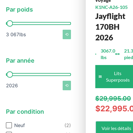
K1NC-A26-105
Par poids
Jayflight
Par poids
170BH
3 067lbs
⟲
2026
3067.0
21.
lbs
pie
Par année
Lits
Par année
Superposés
2026
⟲
$29,995.00
$22,995.
Par condition
Par condition
Neuf
(2)
Voir les détails