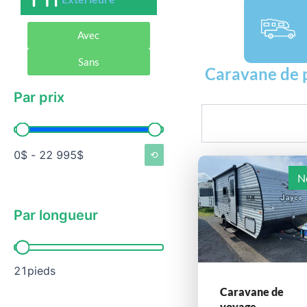
Avec
Sans
Caravane de 
Par prix
Rechercher
Par prix
0$ - 22 995$
⟲
N
Par longueur
Par longueur
21pieds
Caravane de
voyage