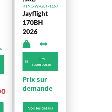
K1NC-W-GET-1167
Jayflight
170BH
2026
3
ds
Lits
Superposés
Prix sur
demande
00
Voir les détails