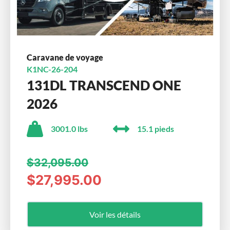
Caravane de voyage
K1NC-26-204
131DL TRANSCEND ONE
2026
3001.0 lbs
15.1 pieds
$32,095.00
$27,995.00
Voir les détails