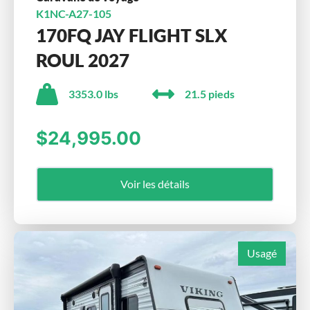
K1NC-A27-105
170FQ JAY FLIGHT SLX
ROUL 2027
3353.0 lbs
21.5 pieds
$24,995.00
Voir les détails
Usagé