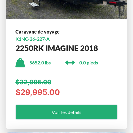
Caravane de voyage
K1NC-26-227-A
2250RK IMAGINE 2018
5652.0 lbs
0.0 pieds
$32,995.00
$29,995.00
Voir les détails