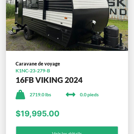
Caravane de voyage
K1NC-23-279-B
16FB VIKING 2024
2719.0 lbs
0.0 pieds
$19,995.00
Voir les détails