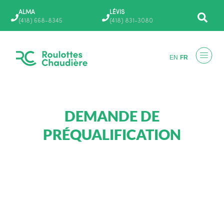
Aller
ALMA
LÉVIS
au
(418) 668-8345
(418) 831-3080
contenu
EN
FR
DEMANDE DE
PRÉQUALIFICATION