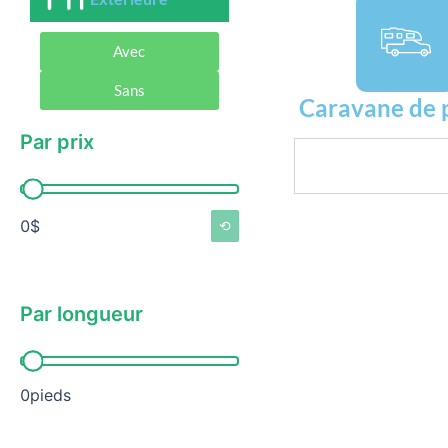
Avec
Sans
Caravane de 
Par prix
Rechercher
Par prix
0$
⟲
Par longueur
Par longueur
0pieds