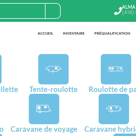
ALMA
(418)
ACCUEIL
INVENTAIRE
PRÉQUALIFICATION
llette
Tente-roulotte
Roulotte de p
go
Caravane de voyage
Caravane hybr