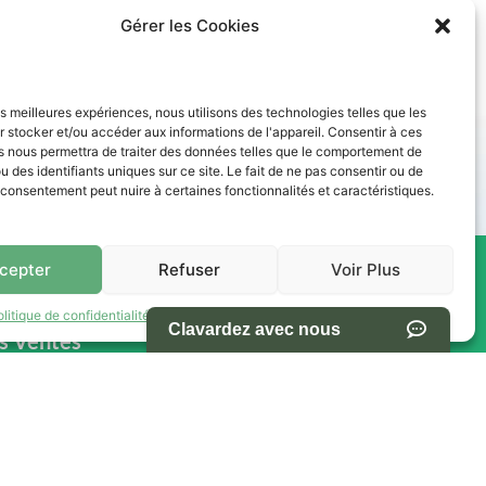
Gérer les Cookies
les meilleures expériences, nous utilisons des technologies telles que les
des paiements abordables. Nos conseillers vous accompagnent
 stocker et/ou accéder aux informations de l'appareil. Consentir à ces
s nous permettra de traiter des données telles que le comportement de
u des identifiants uniques sur ce site. Le fait de ne pas consentir ou de
e consentement peut nuire à certaines fonctionnalités et caractéristiques.
cepter
Refuser
Voir Plus
res -
NAVIGATION
olitique de confidentialité
Termes et conditions d’utilisation du site
s Ventes
Accueil
Pièces et Service
Inventaire
h00
Promotion