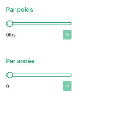
Par poids
Par poids
0lbs
⟲
Par année
Par année
0
⟲